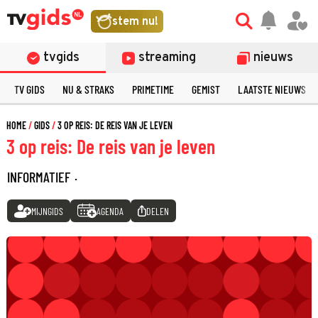
stem nu!
tvgids
streaming
nieuws
TV GIDS
NU & STRAKS
PRIMETIME
GEMIST
LAATSTE NIEUWS
HOME
GIDS
3 OP REIS: DE REIS VAN JE LEVEN
3 op reis: De reis van je leven
INFORMATIEF
·
MIJNGIDS
AGENDA
DELEN