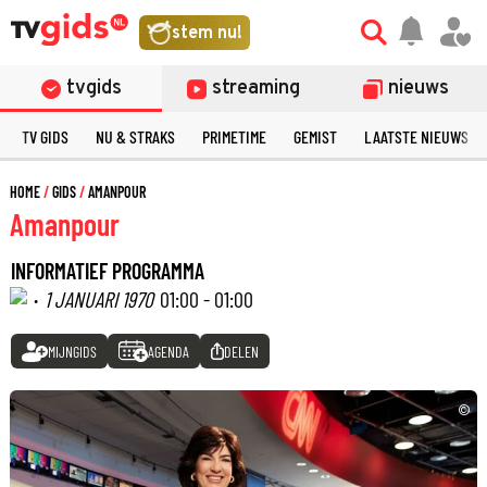
stem nu!
tvgids
streaming
nieuws
TV GIDS
NU & STRAKS
PRIMETIME
GEMIST
LAATSTE NIEUWS
HOME
GIDS
AMANPOUR
Amanpour
INFORMATIEF PROGRAMMA
·
1 JANUARI 1970
01:00 - 01:00
MIJNGIDS
AGENDA
DELEN
©