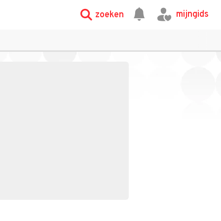
mijngids
zoeken