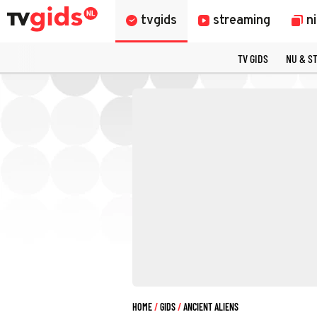
tvgids
streaming
n
TV GIDS
NU & S
HOME
GIDS
ANCIENT ALIENS