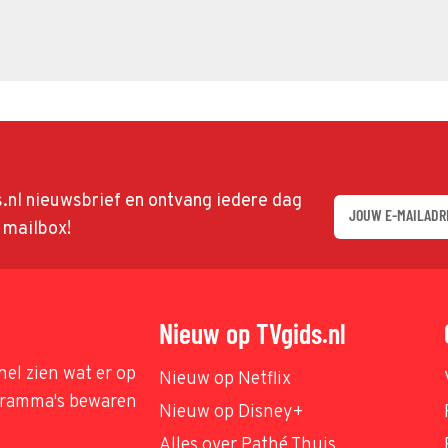
ds.nl nieuwsbrief en ontvang iedere dag
w mailbox!
Nieuw op TVgids.nl
nel zien wat er op
Nieuw op Netflix
ogramma's bewaren
Nieuw op Disney+
Alles over Pathé Thuis