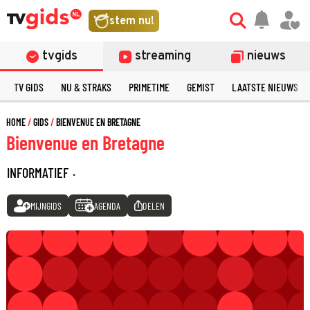
stem nu!
tvgids
streaming
nieuws
TV GIDS
NU & STRAKS
PRIMETIME
GEMIST
LAATSTE NIEUWS
HOME
GIDS
BIENVENUE EN BRETAGNE
Bienvenue en Bretagne
INFORMATIEF
·
MIJNGIDS
AGENDA
DELEN