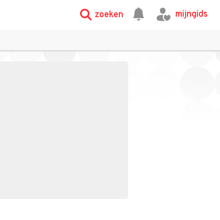
mijngids
zoeken