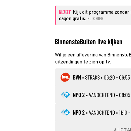
Kijk dit programma zonder
KLIK HIER
dagen
gratis
.
BinnensteBuiten live kijken
Wil je een aflevering van BinnensteB
uitzendingen te zien op tv.
BVN
•
STRAKS
• 06:20 - 06:55
NPO 2
•
VANOCHTEND
• 08:05
NPO 2
•
VANOCHTEND
• 11:10 -
ALLE TV-