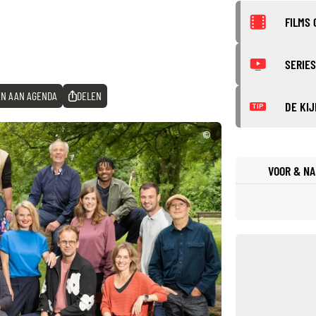
FILMS 
SERIES
N AAN AGENDA
DELEN
DE KIJ
TIP
©
VOOR & NA