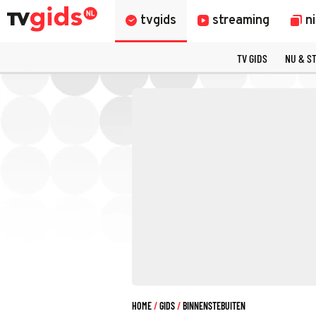
tvgids
streaming
n
TV GIDS
NU & S
HOME
GIDS
BINNENSTEBUITEN