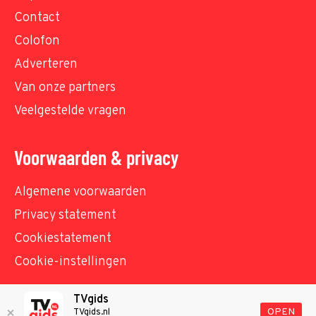
Contact
Colofon
Adverteren
Van onze partners
Veelgestelde vragen
Voorwaarden & privacy
Algemene voorwaarden
Privacy statement
Cookiestatement
Cookie-instellingen
TVgids
© TVgids.nl 2026 - All rights reserved. No text and
OPEN
TVgids.nl