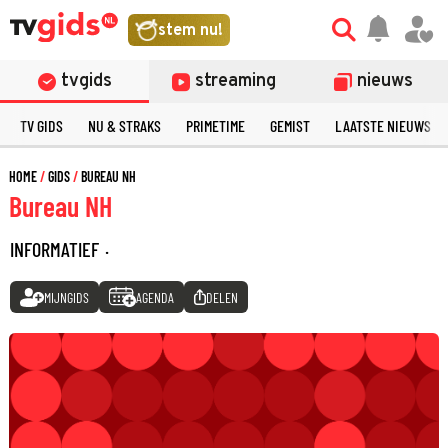
stem nu!
tvgids
streaming
nieuws
TV GIDS
NU & STRAKS
PRIMETIME
GEMIST
LAATSTE NIEUWS
HOME
GIDS
BUREAU NH
Bureau NH
INFORMATIEF
·
MIJNGIDS
AGENDA
DELEN