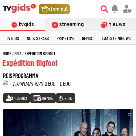
stem nu!
tvgids
streaming
nieuws
TV GIDS
NU & STRAKS
PRIMETIME
GEMIST
LAATSTE NIEUWS
HOME
GIDS
EXPÉDITION BIGFOOT
Expédition Bigfoot
REISPROGRAMMA
·
1 JANUARI 1970
01:00 - 01:00
MIJNGIDS
AGENDA
DELEN
©