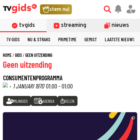
stem nu!
tvgids
streaming
nieuws
TV GIDS
NU & STRAKS
PRIMETIME
GEMIST
LAATSTE NIEUWS
HOME
GIDS
GEEN UITZENDING
Geen uitzending
CONSUMENTENPROGRAMMA
·
1 JANUARI 1970
01:00 - 01:00
MIJNGIDS
AGENDA
DELEN
©