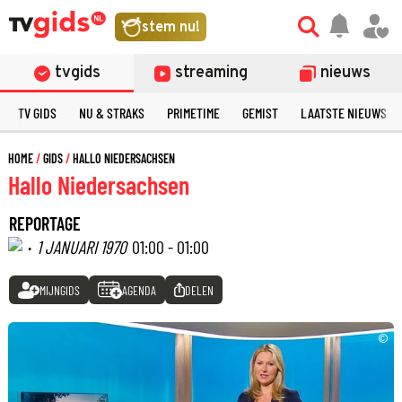
stem nu!
tvgids
streaming
nieuws
TV GIDS
NU & STRAKS
PRIMETIME
GEMIST
LAATSTE NIEUWS
HOME
GIDS
HALLO NIEDERSACHSEN
Hallo Niedersachsen
REPORTAGE
·
1 JANUARI 1970
01:00 - 01:00
MIJNGIDS
AGENDA
DELEN
©