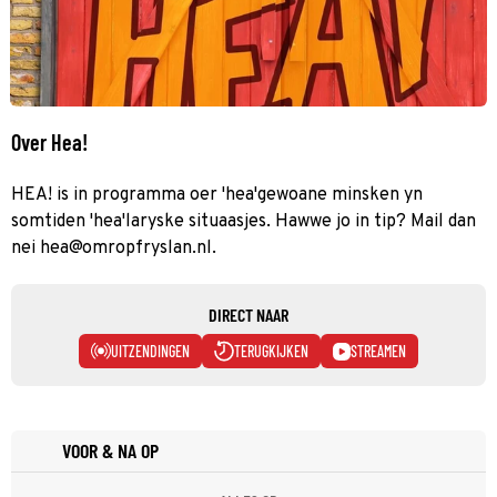
Over Hea!
HEA! is in programma oer 'hea'gewoane minsken yn
somtiden 'hea'laryske situaasjes. Hawwe jo in tip? Mail dan
nei hea@omropfryslan.nl.
DIRECT NAAR
UITZENDINGEN
TERUGKIJKEN
STREAMEN
VOOR & NA OP