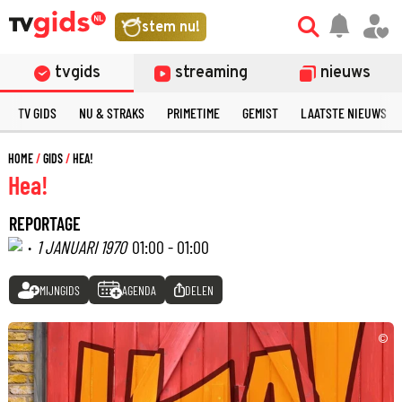
stem nu!
tvgids
streaming
nieuws
TV GIDS
NU & STRAKS
PRIMETIME
GEMIST
LAATSTE NIEUWS
HOME
GIDS
HEA!
Hea!
REPORTAGE
·
1 JANUARI 1970
01:00 - 01:00
MIJNGIDS
AGENDA
DELEN
©