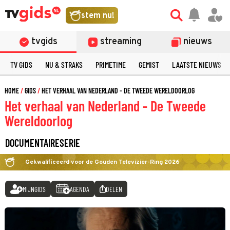
stem nu!
tvgids
streaming
nieuws
TV GIDS
NU & STRAKS
PRIMETIME
GEMIST
LAATSTE NIEUWS
HOME
GIDS
HET VERHAAL VAN NEDERLAND - DE TWEEDE WERELDOORLOG
Het verhaal van Nederland - De Tweede
Wereldoorlog
DOCUMENTAIRESERIE
Gekwalificeerd voor de Gouden Televizier-Ring 2026
MIJNGIDS
AGENDA
DELEN