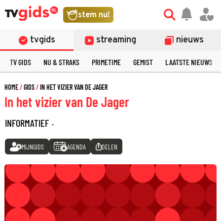
stem nu!
tvgids
streaming
nieuws
TV GIDS
NU & STRAKS
PRIMETIME
GEMIST
LAATSTE NIEUWS
HOME
GIDS
IN HET VIZIER VAN DE JAGER
In het vizier van De Jager
INFORMATIEF
·
MIJNGIDS
AGENDA
DELEN