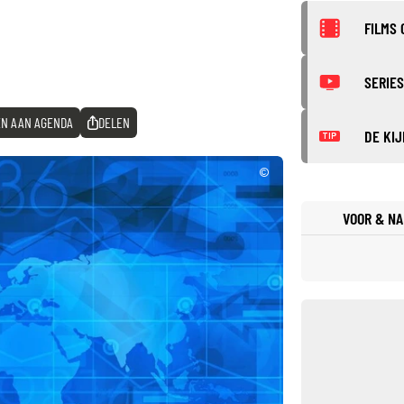
FILMS 
SERIES
N AAN AGENDA
DELEN
DE KIJ
TIP
©
VOOR & NA