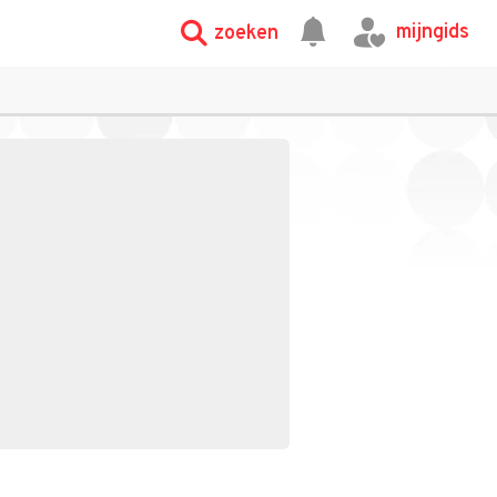
mijngids
zoeken