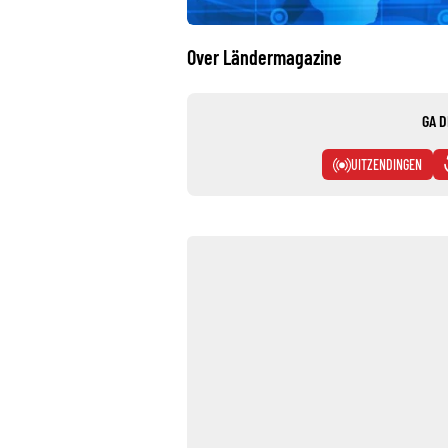
Over Ländermagazine
GA D
UITZENDINGEN