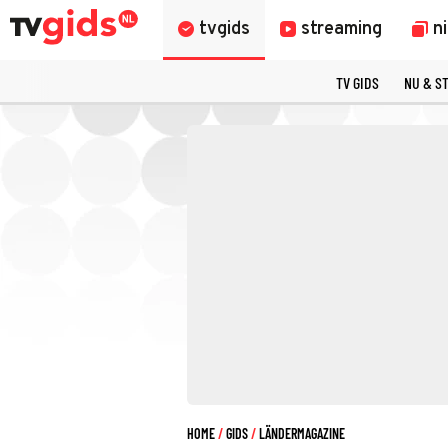
tvgids
streaming
n
TV GIDS
NU & S
HOME
GIDS
LÄNDERMAGAZINE