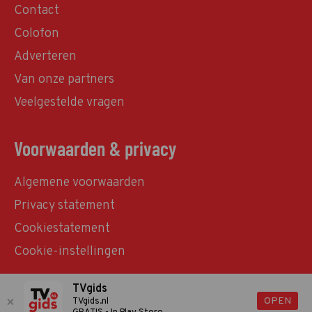
Contact
Colofon
Adverteren
Van onze partners
Veelgestelde vragen
Voorwaarden & privacy
Algemene voorwaarden
Privacy statement
Cookiestatement
Cookie-instellingen
TVgids
© TVgids.nl 2026 - All rights reserved. No text and
OPEN
TVgids.nl