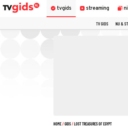
tvgids
streaming
n
TV GIDS
NU & S
HOME
GIDS
LOST TREASURES OF EGYPT