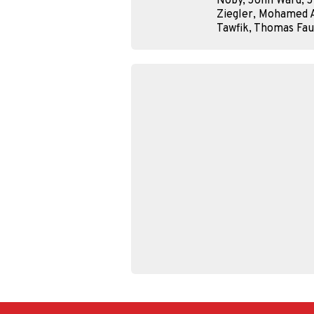
Noby, John Ward, Ju
Ziegler, Mohamed A
Tawfik, Thomas Fa