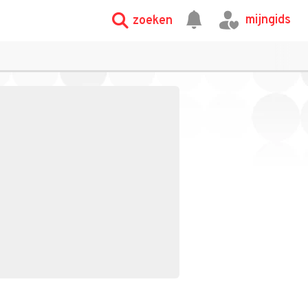
mijngids
zoeken