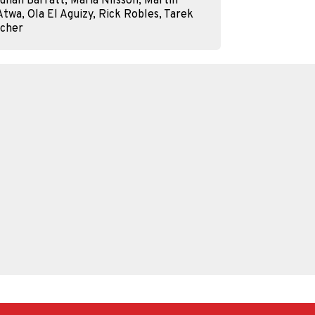
lian Barratt, Maria Nilsson, Martin
twa, Ola El Aguizy, Rick Robles, Tarek
ucher