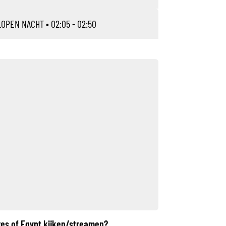
LOPEN NACHT
• 02:05 - 02:50
res of Egypt kijken/streamen?