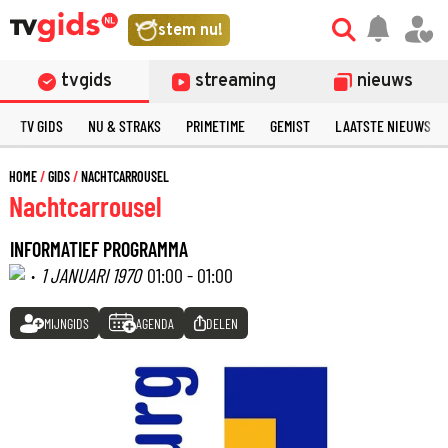
stem nu!
tvgids
streaming
nieuws
TV GIDS
NU & STRAKS
PRIMETIME
GEMIST
LAATSTE NIEUWS
HOME
GIDS
NACHTCARROUSEL
Nachtcarrousel
INFORMATIEF PROGRAMMA
·
1 JANUARI 1970
01:00 - 01:00
MIJNGIDS
AGENDA
DELEN
©