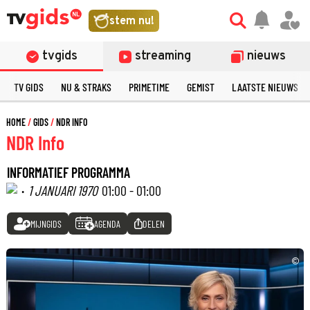
stem nu!
tvgids
streaming
nieuws
TV GIDS
NU & STRAKS
PRIMETIME
GEMIST
LAATSTE NIEUWS
HOME
GIDS
NDR INFO
NDR Info
INFORMATIEF PROGRAMMA
·
1 JANUARI 1970
01:00 - 01:00
MIJNGIDS
AGENDA
DELEN
©