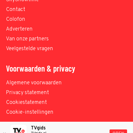
Contact
Colofon
Adverteren
Van onze partners
Veelgestelde vragen
Voorwaarden & privacy
Algemene voorwaarden
Privacy statement
Cookiestatement
Cookie-instellingen
TVgids
© TVgids.nl 2026 - All rights reserved. No text and