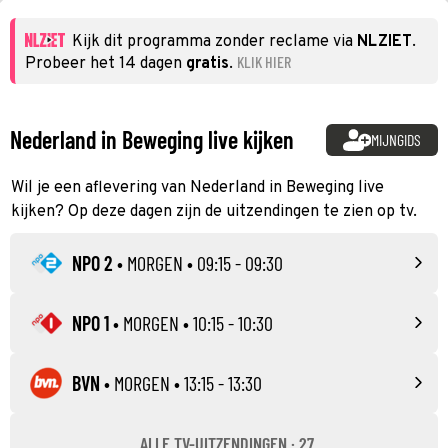
Kijk dit programma zonder reclame via
NLZIET
.
KLIK HIER
Probeer het 14 dagen
gratis
.
Nederland in Beweging live kijken
MIJNGIDS
Wil je een aflevering van Nederland in Beweging live
kijken? Op deze dagen zijn de uitzendingen te zien op tv.
NPO 2
•
MORGEN
• 09:15 - 09:30
NPO 1
•
MORGEN
• 10:15 - 10:30
BVN
•
MORGEN
• 13:15 - 13:30
ALLE TV-UITZENDINGEN · 27