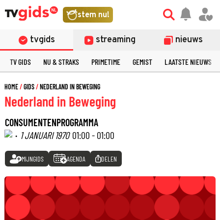
stem nu!
tvgids
streaming
nieuws
TV GIDS
NU & STRAKS
PRIMETIME
GEMIST
LAATSTE NIEUWS
HOME
GIDS
NEDERLAND IN BEWEGING
Nederland in Beweging
CONSUMENTENPROGRAMMA
·
1 JANUARI 1970
01:00 - 01:00
MIJNGIDS
AGENDA
DELEN