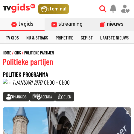
stem nu!
tvgids
streaming
nieuws
TV GIDS
NU & STRAKS
PRIMETIME
GEMIST
LAATSTE NIEUWS
HOME
GIDS
POLITIEKE PARTIJEN
Politieke partijen
POLITIEK PROGRAMMA
·
1 JANUARI 1970
01:00 - 01:00
MIJNGIDS
AGENDA
DELEN
©