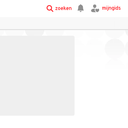
mijngids
zoeken