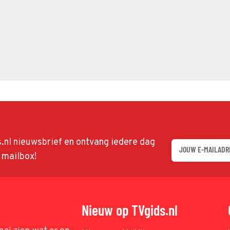
ds.nl nieuwsbrief en ontvang iedere dag
w mailbox!
Nieuw op TVgids.nl