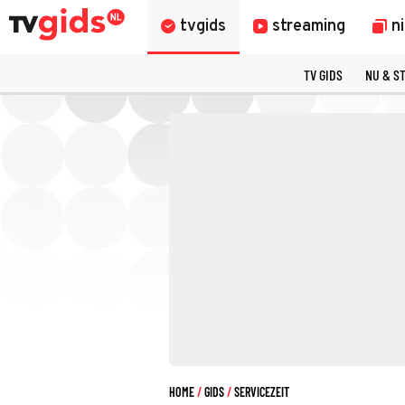
tvgids
streaming
n
TV GIDS
NU & S
HOME
GIDS
SERVICEZEIT