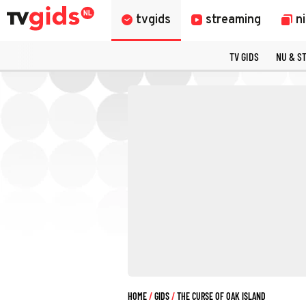
tvgids
streaming
n
TV GIDS
NU & S
HOME
GIDS
THE CURSE OF OAK ISLAND