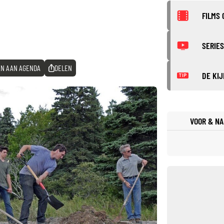
FILMS 
SERIES
N AAN AGENDA
DELEN
DE KIJ
TIP
VOOR & NA