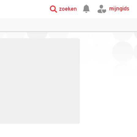
mijngids
zoeken