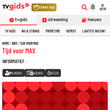
stem nu!
tvgids
streaming
nieuws
TV GIDS
NU & STRAKS
PRIMETIME
GEMIST
LAATSTE NIEUWS
HOME
GIDS
TIJD VOOR MAX
Tijd voor MAX
INFORMATIEF
·
MIJNGIDS
AGENDA
DELEN