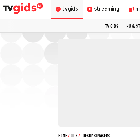
tvgids
streaming
n
TV GIDS
NU & S
HOME
GIDS
TOEKOMSTMAKERS