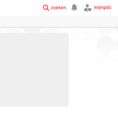
mijngids
zoeken