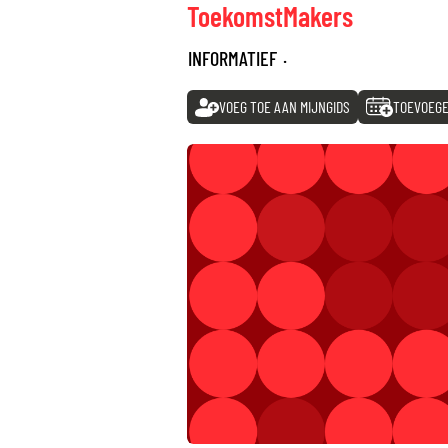
ToekomstMakers
INFORMATIEF
·
VOEG TOE AAN MIJNGIDS
TOEVOEGE