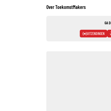
Over ToekomstMakers
GA D
UITZENDINGEN