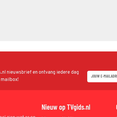
ds.nl nieuwsbrief en ontvang iedere dag
w mailbox!
Nieuw op TVgids.nl