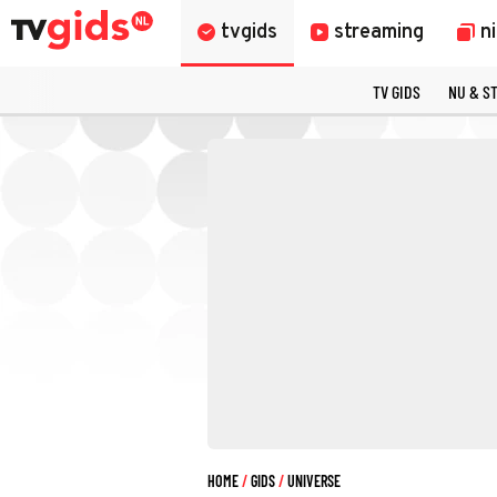
tvgids
streaming
n
TV GIDS
NU & S
HOME
GIDS
UNIVERSE