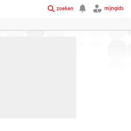
mijngids
zoeken