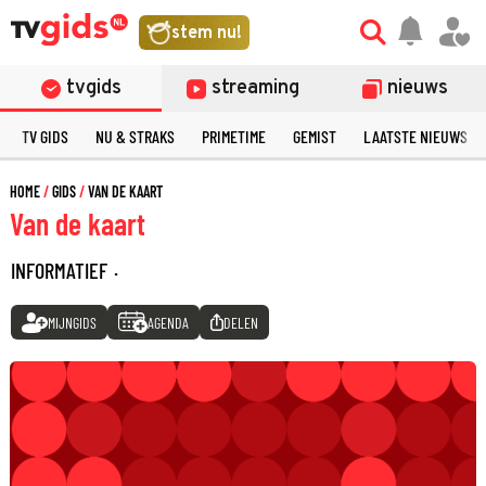
stem nu!
tvgids
streaming
nieuws
TV GIDS
NU & STRAKS
PRIMETIME
GEMIST
LAATSTE NIEUWS
HOME
GIDS
VAN DE KAART
Van de kaart
INFORMATIEF
·
MIJNGIDS
AGENDA
DELEN