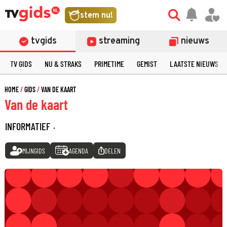
stem nu!
tvgids
streaming
nieuws
TV GIDS
NU & STRAKS
PRIMETIME
GEMIST
LAATSTE NIEUWS
HOME
GIDS
VAN DE KAART
Van de kaart
INFORMATIEF
·
MIJNGIDS
AGENDA
DELEN