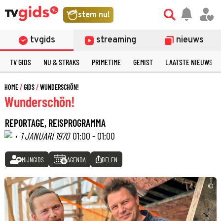
stem nu!
tvgids
streaming
nieuws
TV GIDS
NU & STRAKS
PRIMETIME
GEMIST
LAATSTE NIEUWS
HOME
GIDS
WUNDERSCHÖN!
Wunderschön!
REPORTAGE, REISPROGRAMMA
·
1 JANUARI 1970
01:00 - 01:00
MIJNGIDS
AGENDA
DELEN
©