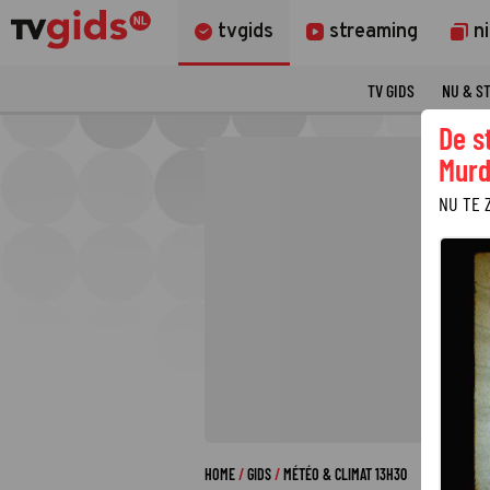
tvgids
streaming
n
TV GIDS
NU & S
De s
Murd
NU TE 
HOME
GIDS
MÉTÉO & CLIMAT 13H30