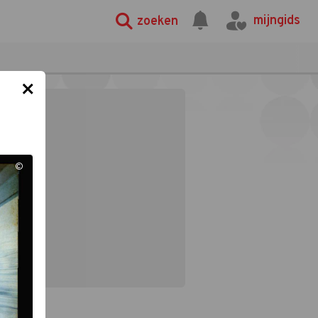
mijngids
zoeken
×
©