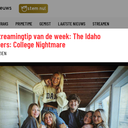
ieuws
stem nu!
TRAKS
PRIMETIME
GEMIST
LAATSTE NIEUWS
STREAMEN
treamingtip van de week: The Idaho
ers: College Nightmare
ZIEN