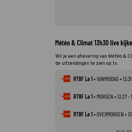
Météo & Climat 13h30 live kijk
Wil je een aflevering van Météo & C
de uitzendingen te zien op tv.
RTBF La 1
•
VANMIDDAG
• 13:31
RTBF La 1
•
MORGEN
• 13:27 - 
RTBF La 1
•
OVERMORGEN
• 13
ALLE TV