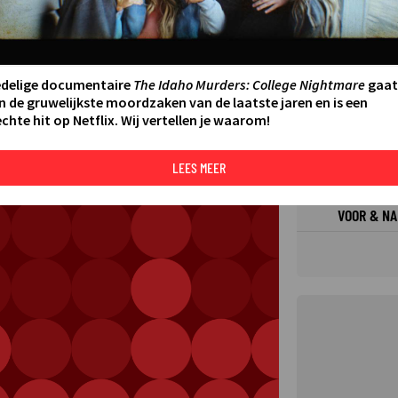
FILMS 
SERIES
edelige documentaire
The Idaho Murders: College Nightmare
gaat
n de gruwelijkste moordzaken van de laatste jaren en is een
chte hit op Netflix. Wij vertellen je waarom!
N AAN AGENDA
DELEN
DE KIJ
TIP
LEES MEER
VOOR & NA