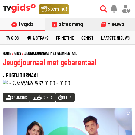
stem nu!
tvgids
streaming
nieuws
TV GIDS
NU & STRAKS
PRIMETIME
GEMIST
LAATSTE NIEUWS
HOME
GIDS
JEUGDJOURNAAL MET GEBARENTAAL
Jeugdjournaal met gebarentaal
JEUGDJOURNAAL
·
1 JANUARI 1970
01:00 - 01:00
MIJNGIDS
AGENDA
DELEN
©