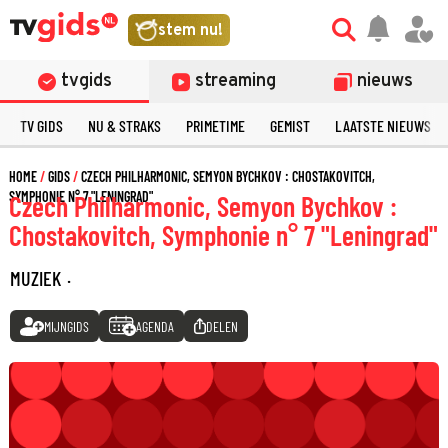
stem nu!
tvgids
streaming
nieuws
TV GIDS
NU & STRAKS
PRIMETIME
GEMIST
LAATSTE NIEUWS
HOME
GIDS
CZECH PHILHARMONIC, SEMYON BYCHKOV : CHOSTAKOVITCH,
SYMPHONIE N° 7 "LENINGRAD"
Czech Philharmonic, Semyon Bychkov :
Chostakovitch, Symphonie n° 7 "Leningrad"
MUZIEK
·
MIJNGIDS
AGENDA
DELEN