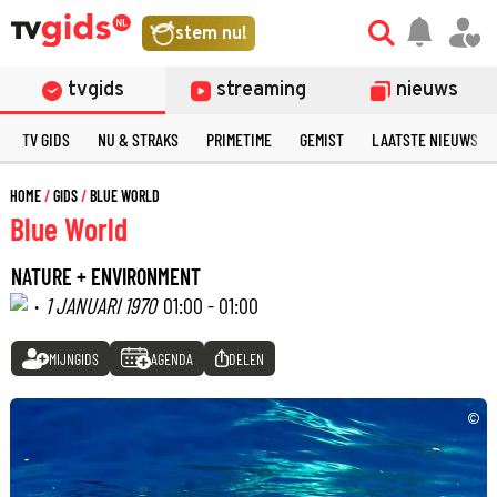
stem nu!
tvgids
streaming
nieuws
TV GIDS
NU & STRAKS
PRIMETIME
GEMIST
LAATSTE NIEUWS
HOME
GIDS
BLUE WORLD
Blue World
NATURE + ENVIRONMENT
·
1 JANUARI 1970
01:00 - 01:00
MIJNGIDS
AGENDA
DELEN
©