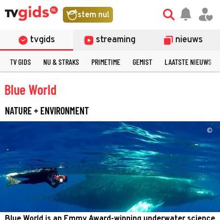
stem nu!
tvgids
streaming
nieuws
TV GIDS
NU & STRAKS
PRIMETIME
GEMIST
LAATSTE NIEUWS
Blue World
NATURE + ENVIRONMENT
©
Blue World is an Emmy Award-winning underwater science