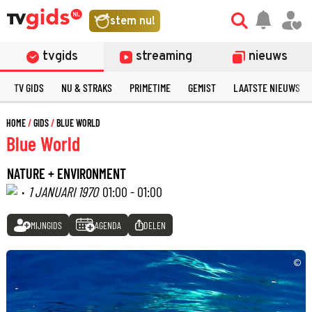
stem nu!
tvgids
streaming
nieuws
TV GIDS
NU & STRAKS
PRIMETIME
GEMIST
LAATSTE NIEUWS
HOME
GIDS
BLUE WORLD
Blue World
NATURE + ENVIRONMENT
·
1 JANUARI 1970
01:00 - 01:00
MIJNGIDS
AGENDA
DELEN
©