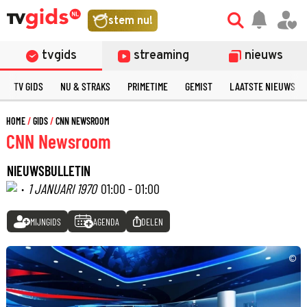
stem nu!
tvgids
streaming
nieuws
TV GIDS
NU & STRAKS
PRIMETIME
GEMIST
LAATSTE NIEUWS
HOME
GIDS
CNN NEWSROOM
CNN Newsroom
NIEUWSBULLETIN
·
1 JANUARI 1970
01:00 - 01:00
MIJNGIDS
AGENDA
DELEN
©