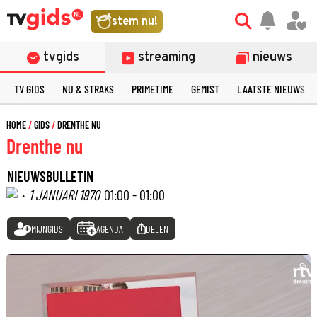
stem nu!
tvgids
streaming
nieuws
TV GIDS
NU & STRAKS
PRIMETIME
GEMIST
LAATSTE NIEUWS
HOME
GIDS
DRENTHE NU
Drenthe nu
NIEUWSBULLETIN
·
1 JANUARI 1970
01:00 - 01:00
MIJNGIDS
AGENDA
DELEN
©