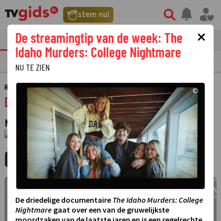
stem nu!
×
De streamingtip van de week: The
tvgids
streaming
nieuws
Idaho Murders: College Nightmare
TV GIDS
NU & STRAKS
PRIMETIME
GEMIST
LAATSTE NIEUWS
NU TE ZIEN
HOME
GIDS
DRENTHE NU
©
Drenthe nu
NIEUWSBULLETIN
·
1 JANUARI 1970
01:00 - 01:00
MIJNGIDS
AGENDA
DELEN
©
De driedelige documentaire
The Idaho Murders: College
Nightmare
gaat over een van de gruwelijkste
moordzaken van de laatste jaren en is een regelrechte