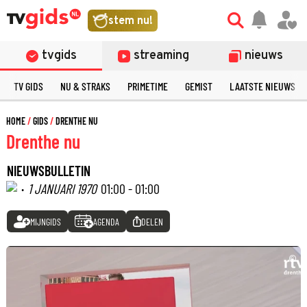
stem nu!
tvgids
streaming
nieuws
TV GIDS
NU & STRAKS
PRIMETIME
GEMIST
LAATSTE NIEUWS
HOME
GIDS
DRENTHE NU
Drenthe nu
NIEUWSBULLETIN
·
1 JANUARI 1970
01:00 - 01:00
MIJNGIDS
AGENDA
DELEN
©