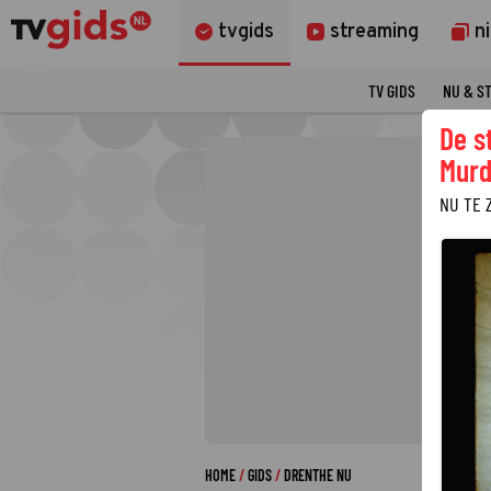
tvgids
streaming
n
TV GIDS
NU & S
De s
Murd
NU TE 
HOME
GIDS
DRENTHE NU