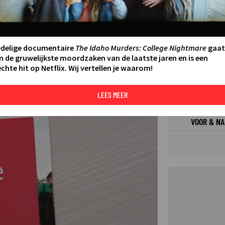
FILMS 
SERIES
edelige documentaire
The Idaho Murders: College Nightmare
gaat
n de gruwelijkste moordzaken van de laatste jaren en is een
chte hit op Netflix. Wij vertellen je waarom!
N AAN AGENDA
DELEN
DE KIJ
TIP
LEES MEER
©
VOOR & NA