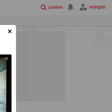
mijngids
zoeken
×
©