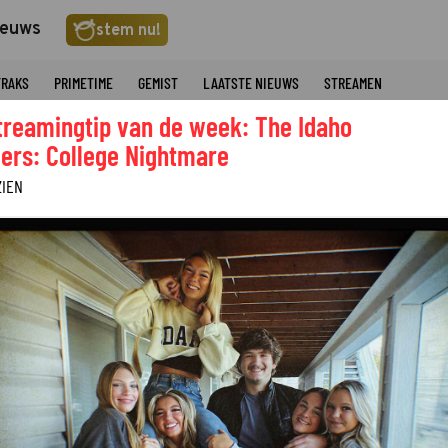
ieuws
stem nu!
TRAKS
PRIMETIME
GEMIST
LAATSTE NIEUWS
STREAMEN
treamingtip van de week: The Idaho
ers: College Nightmare
ZIEN