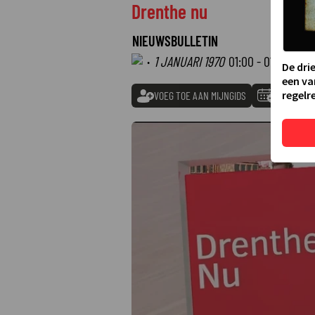
Drenthe nu
NIEUWSBULLETIN
·
1 JANUARI 1970
01:00 - 01:00
De dri
een va
regelre
VOEG TOE AAN MIJNGIDS
TOEVOEGE