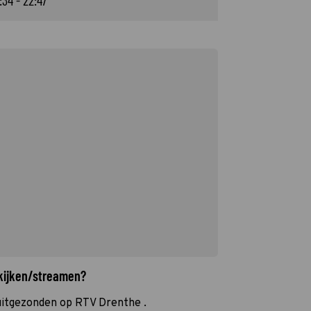
:34 - 22:47
 kijken/streamen?
uitgezonden op RTV Drenthe .