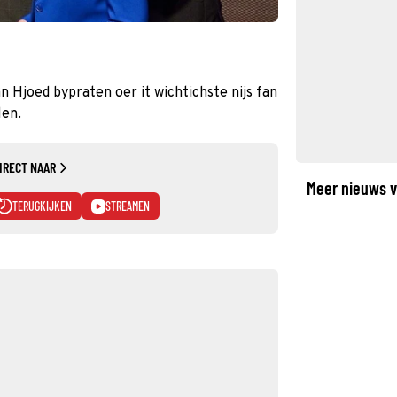
ân Hjoed bypraten oer it wichtichste nijs fan
len.
IRECT NAAR
Meer nieuws v
TERUGKIJKEN
STREAMEN