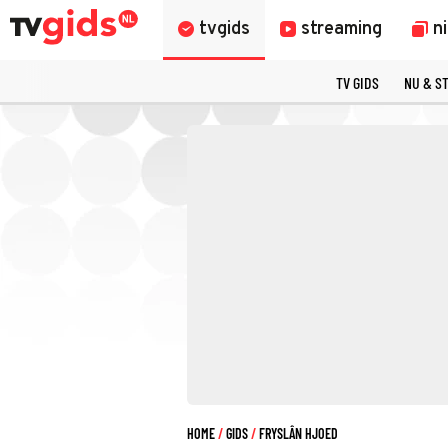
tvgids
streaming
n
TV GIDS
NU & S
HOME
GIDS
FRYSLÂN HJOED