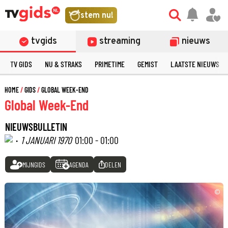
stem nu!
tvgids
streaming
nieuws
TV GIDS
NU & STRAKS
PRIMETIME
GEMIST
LAATSTE NIEUWS
HOME
GIDS
GLOBAL WEEK-END
Global Week-End
NIEUWSBULLETIN
·
1 JANUARI 1970
01:00 - 01:00
MIJNGIDS
AGENDA
DELEN
©