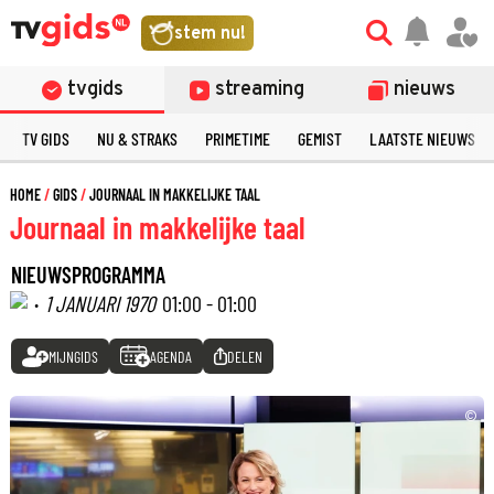
stem nu!
tvgids
streaming
nieuws
TV GIDS
NU & STRAKS
PRIMETIME
GEMIST
LAATSTE NIEUWS
HOME
GIDS
JOURNAAL IN MAKKELIJKE TAAL
Journaal in makkelijke taal
NIEUWSPROGRAMMA
·
1 JANUARI 1970
01:00 - 01:00
MIJNGIDS
AGENDA
DELEN
©