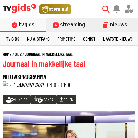
stem nu!
tvgids
streaming
nieuws
TV GIDS
NU & STRAKS
PRIMETIME
GEMIST
LAATSTE NIEUWS
HOME
GIDS
JOURNAAL IN MAKKELIJKE TAAL
Journaal in makkelijke taal
NIEUWSPROGRAMMA
·
1 JANUARI 1970
01:00 - 01:00
MIJNGIDS
AGENDA
DELEN
©