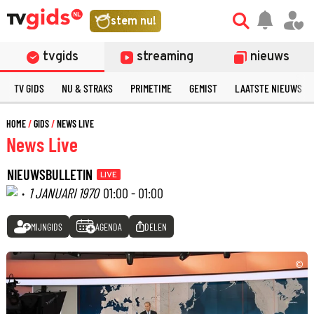
stem nu!
tvgids
streaming
nieuws
TV GIDS
NU & STRAKS
PRIMETIME
GEMIST
LAATSTE NIEUWS
HOME
GIDS
NEWS LIVE
News Live
NIEUWSBULLETIN
LIVE
·
1 JANUARI 1970
01:00 - 01:00
MIJNGIDS
AGENDA
DELEN
©