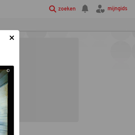
mijngids
zoeken
×
©