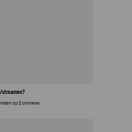
n/streamen?
onden op Euronews .