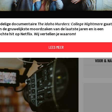
FILMS 
SERIES
edelige documentaire
The Idaho Murders: College Nightmare
gaat
n de gruwelijkste moordzaken van de laatste jaren en is een
chte hit op Netflix. Wij vertellen je waarom!
N AAN AGENDA
DELEN
DE KIJ
TIP
LEES MEER
©
VOOR & NA