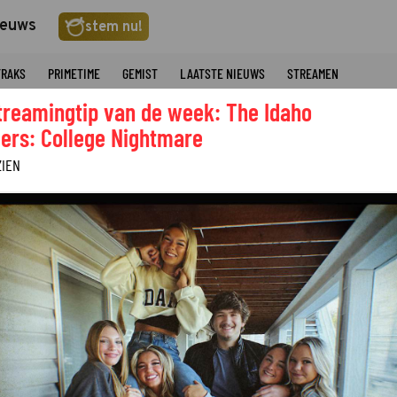
ieuws
stem nu!
TRAKS
PRIMETIME
GEMIST
LAATSTE NIEUWS
STREAMEN
treamingtip van de week: The Idaho
ers: College Nightmare
ZIEN