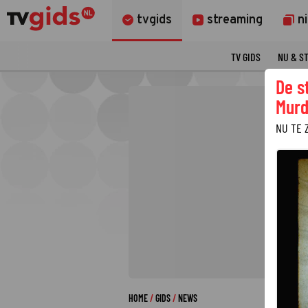
tvgids
streaming
n
TV GIDS
NU & S
De s
Murd
NU TE 
HOME
GIDS
NEWS