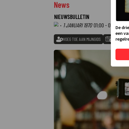
News
NIEUWSBULLETIN
·
1 JANUARI 1970
01:00 - 01:00
De dri
een va
regelre
VOEG TOE AAN MIJNGIDS
TOEVOEGE