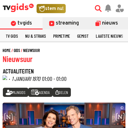
stem nu!
tvgids
streaming
nieuws
TV GIDS
NU & STRAKS
PRIMETIME
GEMIST
LAATSTE NIEUWS
HOME
GIDS
NIEUWSUUR
Nieuwsuur
ACTUALITEITEN
·
1 JANUARI 1970
01:00 - 01:00
MIJNGIDS
AGENDA
DELEN
©