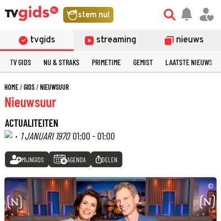
stem nu!
tvgids
streaming
nieuws
TV GIDS
NU & STRAKS
PRIMETIME
GEMIST
LAATSTE NIEUWS
HOME
GIDS
NIEUWSUUR
Nieuwsuur
ACTUALITEITEN
·
1 JANUARI 1970
01:00 - 01:00
MIJNGIDS
AGENDA
DELEN
©