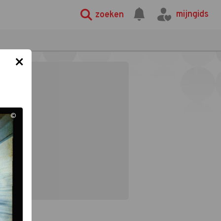
mijngids
zoeken
×
©