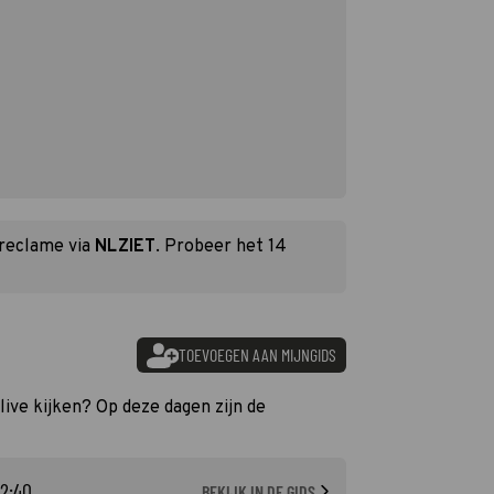
 reclame via
NLZIET
. Probeer het 14
TOEVOEGEN AAN MIJNGIDS
live kijken? Op deze dagen zijn de
22:40
BEKIJK IN DE GIDS