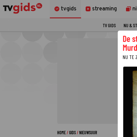
tvgids
streaming
n
TV GIDS
NU & S
De s
Murd
NU TE 
HOME
GIDS
NIEUWSUUR