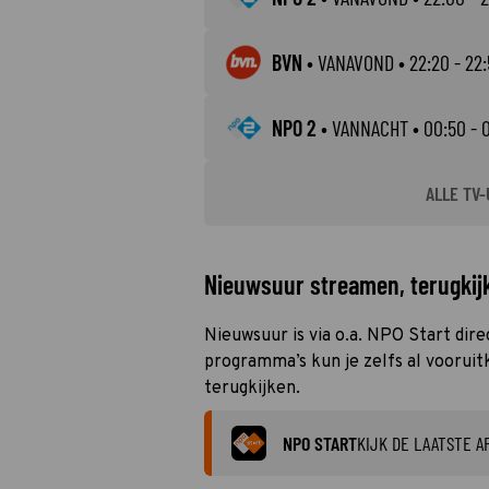
BVN
•
VANAVOND
• 22:20 - 22
NPO 2
•
VANNACHT
• 00:50 - 
ALLE TV-
Nieuwsuur streamen, terugkijk
Nieuwsuur is via o.a. NPO Start dir
programma’s kun je zelfs al vooruit
terugkijken.
NPO START
KIJK DE LAATSTE A