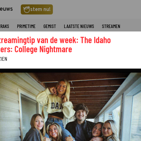
ieuws
stem nu!
TRAKS
PRIMETIME
GEMIST
LAATSTE NIEUWS
STREAMEN
treamingtip van de week: The Idaho
ers: College Nightmare
ZIEN