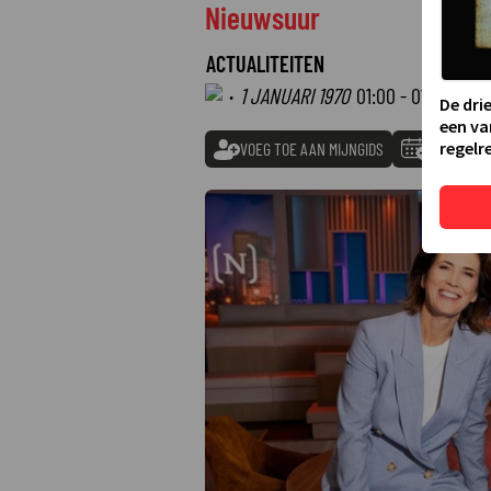
Nieuwsuur
ACTUALITEITEN
·
1 JANUARI 1970
01:00 - 01:00
De dri
een va
regelre
VOEG TOE AAN MIJNGIDS
TOEVOEGE