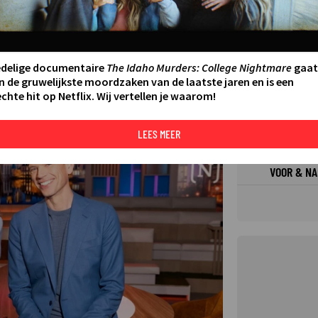
FILMS 
SERIES
edelige documentaire
The Idaho Murders: College Nightmare
gaat
n de gruwelijkste moordzaken van de laatste jaren en is een
chte hit op Netflix. Wij vertellen je waarom!
N AAN AGENDA
DELEN
DE KIJ
TIP
LEES MEER
©
VOOR & NA