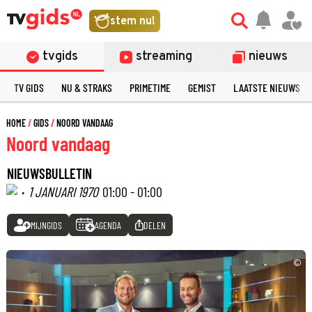
stem nu!
tvgids
streaming
nieuws
TV GIDS
NU & STRAKS
PRIMETIME
GEMIST
LAATSTE NIEUWS
HOME
GIDS
NOORD VANDAAG
Noord vandaag
NIEUWSBULLETIN
·
1 JANUARI 1970
01:00 - 01:00
MIJNGIDS
AGENDA
DELEN
©