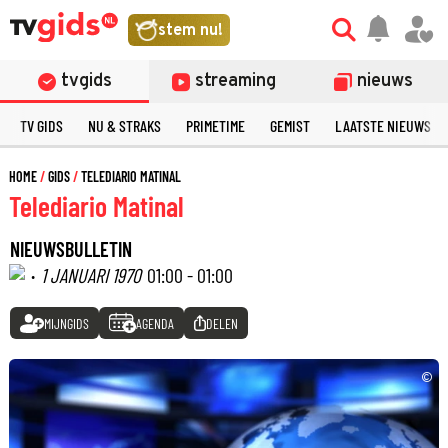
stem nu!
tvgids
streaming
nieuws
TV GIDS
NU & STRAKS
PRIMETIME
GEMIST
LAATSTE NIEUWS
HOME
GIDS
TELEDIARIO MATINAL
Telediario Matinal
NIEUWSBULLETIN
·
1 JANUARI 1970
01:00 - 01:00
MIJNGIDS
AGENDA
DELEN
©