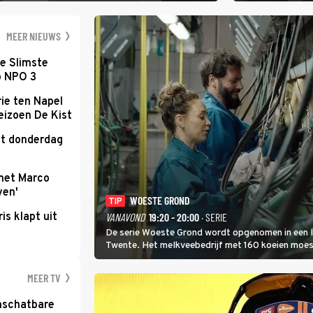
waarbij dit keer
kapitein Marlowe 
MEER NIEUWS
e Slimste
p NPO 3
ie ten Napel
eizoen De Kist
kt donderdag
met Marco
ven'
WOESTE GROND
TIP
ris klapt uit
VANAVOND
19:20 - 20:00
· SERIE
De serie Woeste Grond wordt opgenomen in een l
Twente. Het melkveebedrijf met 160 koeien moest 
2000-gebied ligt. In de serie heerst er een gevaar
MEER TV
nschatbare