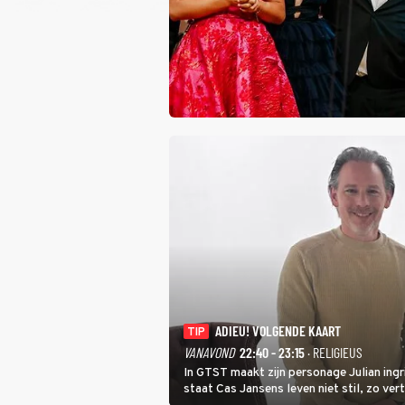
ADIEU! VOLGENDE KAART
TIP
VANAVOND
22:40 - 23:15
· RELIGIEUS
In GTST maakt zijn personage Julian ing
staat Cas Jansens leven niet stil, zo vert