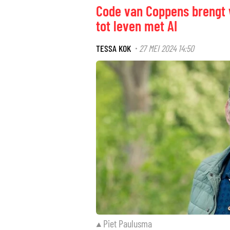
Code van Coppens brengt
tot leven met AI
TESSA KOK
27 MEI 2024 14:50
·
Piet Paulusma