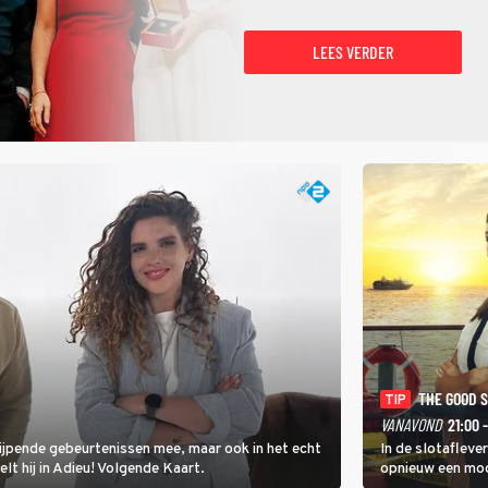
LEES VERDER
THE GOOD 
TIP
VANAVOND
21:00 
rijpende gebeurtenissen mee, maar ook in het echt
In de slotafleve
elt hij in Adieu! Volgende Kaart.
opnieuw een moo