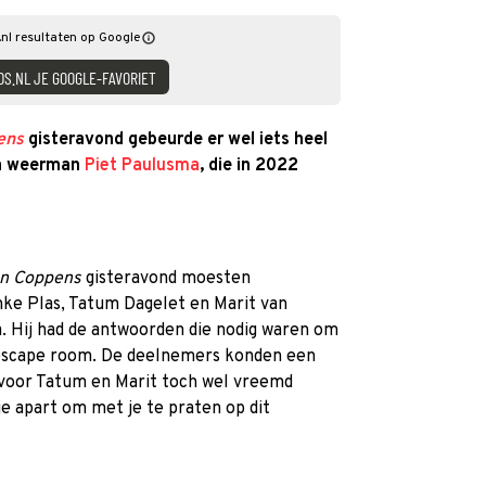
nl resultaten op Google
DS.NL JE GOOGLE-FAVORIET
ens
gisteravond gebeurde er wel iets heel
am weerman
Piet Paulusma
, die in 2022
an Coppens
gisteravond moesten
ke Plas, Tatum Dagelet en Marit van
 Hij had de antwoorden die nodig waren om
 escape room. De deelnemers konden een
voor Tatum en Marit toch wel vreemd
je apart om met je te praten op dit