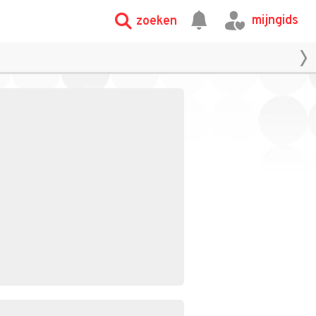
mijngids
zoeken