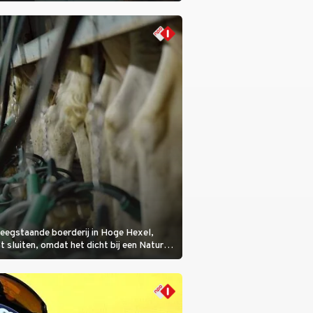
 een bemanningslid het slachtoffer is en
de dader lijkt te zijn.
eegstaande boerderij in Hoge Hexel,
sluiten, omdat het dicht bij een Natura
lijke veeziekte.