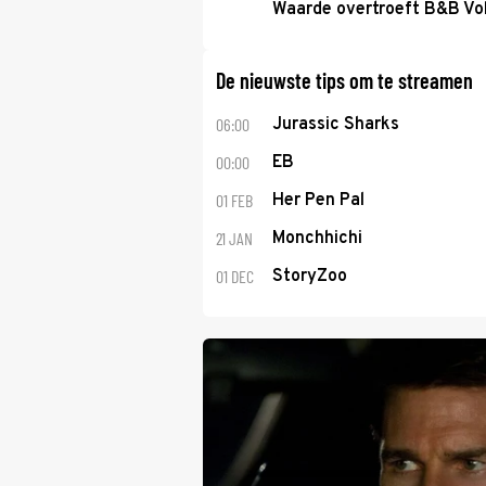
Waarde overtroeft B&B Vol
De nieuwste tips om te streamen
06:00
Jurassic Sharks
00:00
EB
01 FEB
Her Pen Pal
21 JAN
Monchhichi
01 DEC
StoryZoo