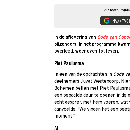
Zie meer TVgids.
MAAK TVGI
In de aflevering van
Code van Copp
bijzonders. In het programma kw
overleed, weer even tot leven.
Piet Paulusma
In een van de opdrachten in
Code v
deelnemers Juvat Westendorp, Nien
Bohemen bellen met Piet Paulusma.
een bepaalde deur te openen in de
echt gesprek met hem voeren, wat 
aanvoelde. ''We vinden het een beet
moment."
AI