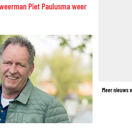
 weerman Piet Paulusma weer
©
Meer nieuws v