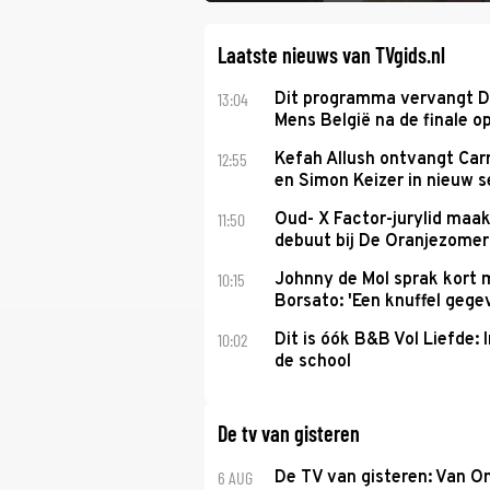
Laatste nieuws van TVgids.nl
13:04
Dit programma vervangt D
Mens België na de finale o
12:55
Kefah Allush ontvangt Carr
en Simon Keizer in nieuw s
11:50
Oud- X Factor-jurylid maa
debuut bij De Oranjezomer
10:15
Johnny de Mol sprak kort 
Borsato: 'Een knuffel gege
10:02
Dit is óók B&B Vol Liefde: I
de school
De tv van gisteren
6 AUG
De TV van gisteren: Van O